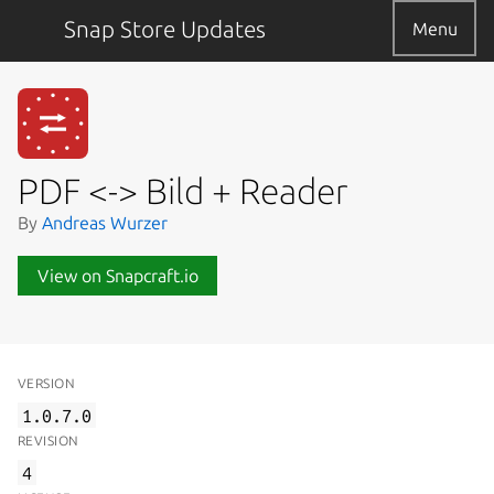
Snap Store Updates
Menu
PDF <-> Bild + Reader
By
Andreas Wurzer
View on Snapcraft.io
VERSION
1.0.7.0
REVISION
4